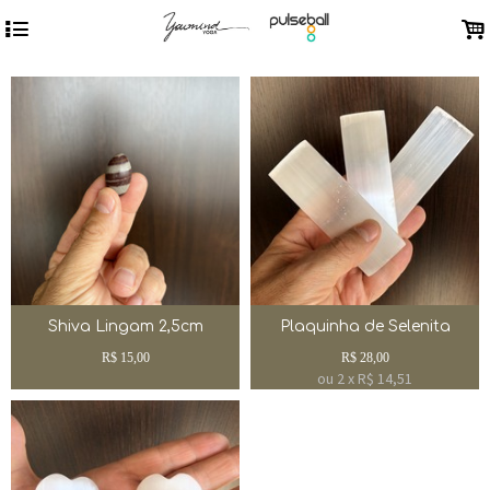
4
.
Shiva Lingam 2,5cm
Plaquinha de Selenita
R$
15,00
R$
28,00
ou
2
x
R$
14,51