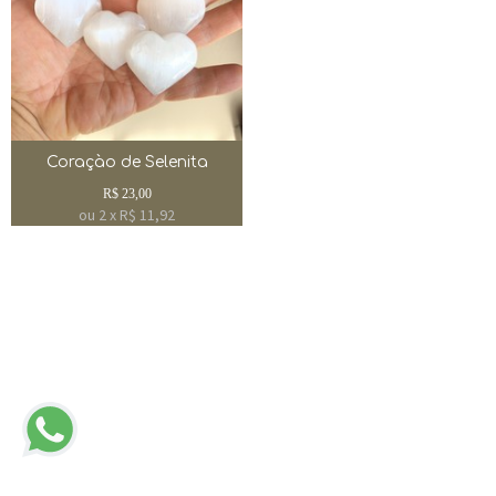
Coraçào de Selenita
R$
23,00
ou
2
x
R$
11,92